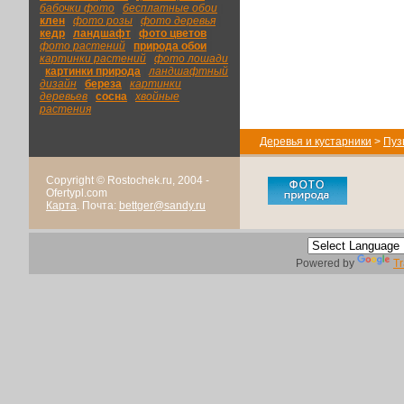
бабочки фото
|
бесплатные обои
|
клен
|
фото розы
|
фото деревья
|
кедр
|
ландшафт
|
фото цветов
|
фото растений
|
природа обои
|
картинки растений
|
фото лошади
|
картинки природа
|
ландшафтный
дизайн
|
береза
|
картинки
деревьев
|
сосна
|
хвойные
растения
Деревья и кустарники
>
Пуз
Copyright © Rostochek.ru, 2004 -
Ofertypl.com
Карта
. Почта:
bettger@sandy.ru
Powered by
Tr