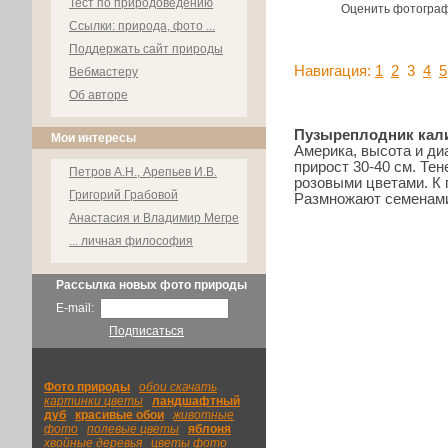
Тест по природоведению
Оценить фотогра
Ссылки: природа, фото ...
Поддержать сайт природы
Навигация:
1
2
3
4
5
Вебмастеру
Об авторе
Пузыреплодник кал
Мои интересы
Америка, высота и ди
прирост 30-40 см. Те
Петров А.Н., Арепьев И.В.
розовыми цветами. К 
Григорий Грабовой
Размножают семенами
Анастасия и Владимир Мегре
... личная философия
Рассылка новых фото природы
E-mail:
Подписаться
Фото природы
|
обои скачать
|
картинки цветы
|
ландшафтный
|
дуб
|
красивые обои
|
животные
фото
|
полевые цветы
|
яблоня
|
хвойные деревья
|
цветы фото
|