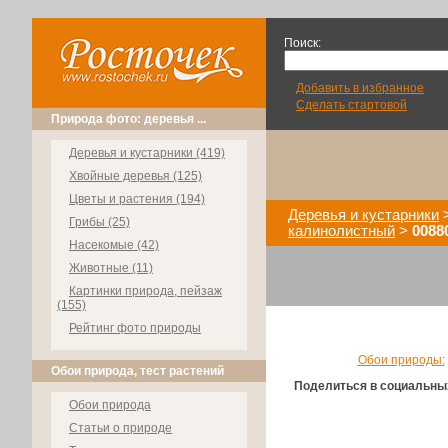
Поиск:
Добавить в избранное
Сделать стартовой
Природа фото: деревья ...
Деревья и кустарники (419)
Хвойные деревья (125)
Цветы и растения (194)
Деревья и кустарники
Грибы (25)
калинолистный
>
0088
Насекомые (42)
Животные (11)
Картинки природа, пейзаж
(155)
Рейтинг фото природы
Обои природы:
Обои природа, тест растений
Поделиться в социальны
Обои природа
Статьи о природе