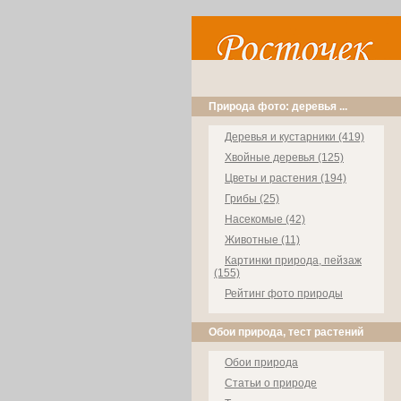
Природа фото: деревья ...
Деревья и кустарники (419)
Хвойные деревья (125)
Цветы и растения (194)
Грибы (25)
Насекомые (42)
Животные (11)
Картинки природа, пейзаж
(155)
Рейтинг фото природы
Обои природа, тест растений
Обои природа
Статьи о природе