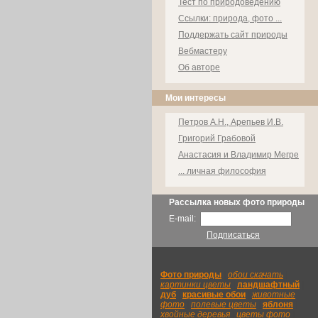
Тест по природоведению
Ссылки: природа, фото ...
Поддержать сайт природы
Вебмастеру
Об авторе
Мои интересы
Петров А.Н., Арепьев И.В.
Григорий Грабовой
Анастасия и Владимир Мегре
... личная философия
Рассылка новых фото природы
E-mail:
Подписаться
Фото природы
|
обои скачать
|
картинки цветы
|
ландшафтный
|
дуб
|
красивые обои
|
животные
фото
|
полевые цветы
|
яблоня
|
хвойные деревья
|
цветы фото
|