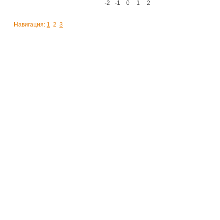
-2
-1
0
1
2
Навигация:
1
2
3