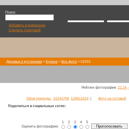
Поиск:
Добавить в избранное
Сделать стартовой
Деревья и кустарники
>
Бузина
>
Все фото
> 01031
Рейтинг фотографии:
22.24 
Обои природы:
1024х768
1280х1024
|
Фото на сотовый
Поделиться в социальных сетях:
1
2
3
4
5
Оценить фотографию: