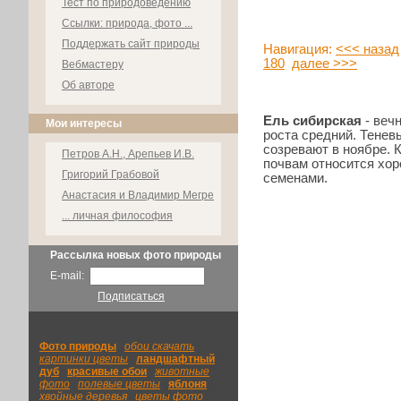
Тест по природоведению
Ссылки: природа, фото ...
Поддержать сайт природы
Навигация:
<<< назад
180
далее >>>
Вебмастеру
Об авторе
Ель сибирская
- веч
Мои интересы
роста средний. Тенев
созревают в ноябре. 
Петров А.Н., Арепьев И.В.
почвам относится хо
Григорий Грабовой
семенами.
Анастасия и Владимир Мегре
... личная философия
Рассылка новых фото природы
E-mail:
Подписаться
Фото природы
|
обои скачать
|
картинки цветы
|
ландшафтный
|
дуб
|
красивые обои
|
животные
фото
|
полевые цветы
|
яблоня
|
хвойные деревья
|
цветы фото
|