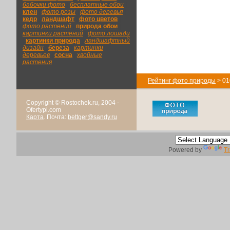
бабочки фото
|
бесплатные обои
|
клен
|
фото розы
|
фото деревья
|
кедр
|
ландшафт
|
фото цветов
|
фото растений
|
природа обои
|
картинки растений
|
фото лошади
|
картинки природа
|
ландшафтный
дизайн
|
береза
|
картинки
деревьев
|
сосна
|
хвойные
растения
Рейтинг фото природы
> 01
Copyright © Rostochek.ru, 2004 -
Ofertypl.com
Карта
. Почта:
bettger@sandy.ru
Powered by
Tr