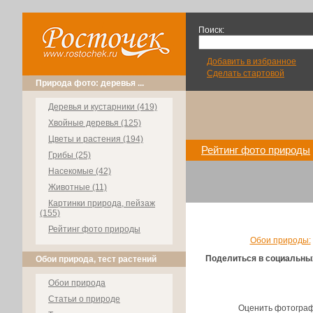
Поиск:
Добавить в избранное
Сделать стартовой
Природа фото: деревья ...
Деревья и кустарники (419)
Хвойные деревья (125)
Цветы и растения (194)
Рейтинг фото природы
Грибы (25)
Насекомые (42)
Животные (11)
Картинки природа, пейзаж
(155)
Рейтинг фото природы
Обои природы:
Поделиться в социальны
Обои природа, тест растений
Обои природа
Статьи о природе
Оценить фотогра