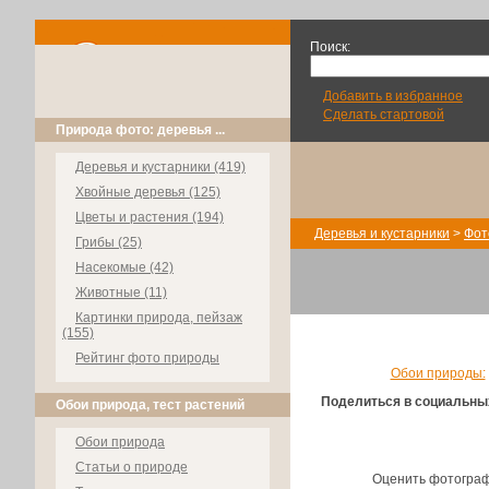
Поиск:
Добавить в избранное
Сделать стартовой
Природа фото: деревья ...
Деревья и кустарники (419)
Хвойные деревья (125)
Цветы и растения (194)
Деревья и кустарники
>
Фот
Грибы (25)
Насекомые (42)
Животные (11)
Картинки природа, пейзаж
(155)
Рейтинг фото природы
Обои природы:
Поделиться в социальны
Обои природа, тест растений
Обои природа
Статьи о природе
Оценить фотогра