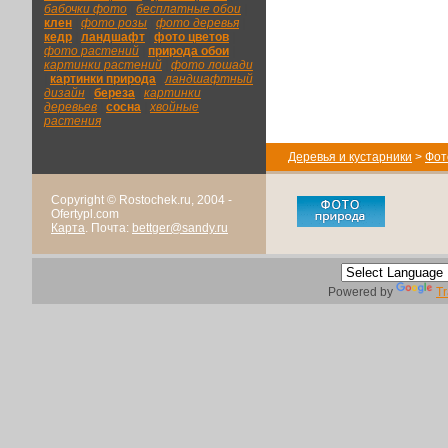
бабочки фото
|
бесплатные обои
|
клен
|
фото розы
|
фото деревья
|
кедр
|
ландшафт
|
фото цветов
|
фото растений
|
природа обои
|
картинки растений
|
фото лошади
|
картинки природа
|
ландшафтный
дизайн
|
береза
|
картинки
деревьев
|
сосна
|
хвойные
растения
Деревья и кустарники
>
Фот
Copyright © Rostochek.ru, 2004 -
Ofertypl.com
Карта
. Почта:
bettger@sandy.ru
Powered by
Tr