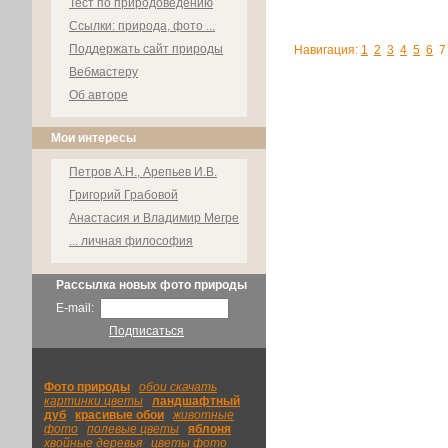
Тест по природоведению
Ссылки: природа, фото ...
Поддержать сайт природы
Навигация:
1
2
3
4
5
6
7
Вебмастеру
Об авторе
Мои интересы
Петров А.Н., Арепьев И.В.
Григорий Грабовой
Анастасия и Владимир Мегре
... личная философия
Рассылка новых фото природы
E-mail:
Подписаться
Фото природы
|
обои скачать
|
картинки цветы
|
ландшафтный
|
дуб
|
красивые обои
|
животные
фото
|
полевые цветы
|
яблоня
|
хвойные деревья
|
цветы фото
|