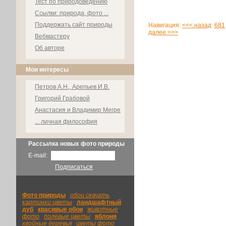
Тест по природоведению
Ссылки: природа, фото ...
Поддержать сайт природы
Навигация:
<<< назад
681
далее >>>
Вебмастеру
Об авторе
Мои интересы
Петров А.Н., Арепьев И.В.
Григорий Грабовой
Анастасия и Владимир Мегре
... личная философия
Рассылка новых фото природы
E-mail:
Подписаться
Фото природы
|
обои скачать
|
картинки цветы
|
ландшафтный
|
дуб
|
красивые обои
|
животные
фото
|
полевые цветы
|
яблоня
|
хвойные деревья
|
цветы фото
|