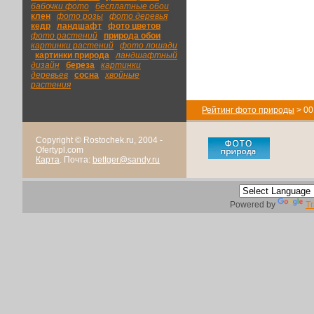
бабочки фото
|
бесплатные обои
|
клен
|
фото розы
|
фото деревья
|
кедр
|
ландшафт
|
фото цветов
|
фото растений
|
природа обои
|
картинки растений
|
фото лошади
|
картинки природа
|
ландшафтный
дизайн
|
береза
|
картинки
деревьев
|
сосна
|
хвойные
растения
Рейтинг фото природы
> 00
Copyright © Rostochek.ru, 2004 -
Ofertypl.com
Карта
. Почта:
bettger@sandy.ru
Powered by
Tr