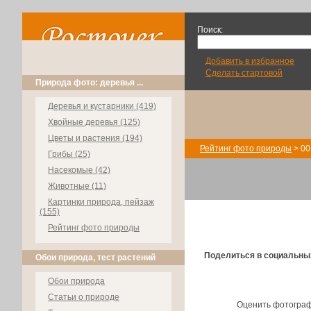
Поиск:
Добавить в избранное
Сделать стартовой
Природа фото: деревья ...
Деревья и кустарники (419)
Хвойные деревья (125)
Цветы и растения (194)
Рейтинг фото природы
> 00
Грибы (25)
Насекомые (42)
Животные (11)
Картинки природа, пейзаж
(155)
Рейтинг фото природы
Поделиться в социальны
Обои природа, тест растений
Обои природа
Статьи о природе
Оценить фотогра