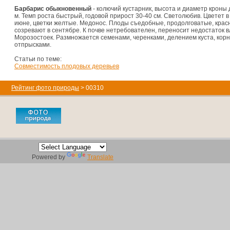
Барбарис обыкновенный
- колючий кустарник, высота и диаметр кроны 
м. Темп роста быстрый, годовой прирост 30-40 см. Светолюбив. Цветет в
июне, цветки желтые. Медонос. Плоды съедобные, продолговатые, крас
созревают в сентябре. К почве нетребователен, переносит недостаток в
Морозостоек. Размножается семенами, черенками, делением куста, кор
отпрысками.
Статьи по теме:
Совместимость плодовых деревьев
Рейтинг фото природы
> 00310
Powered by
Translate