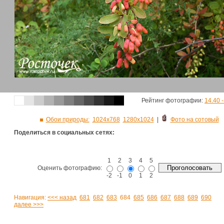
Рейтинг фотографии:
14.40 
Обои природы:
1024х768
1280х1024
|
Фото на сотовый
Поделиться в социальных сетях:
1
2
3
4
5
Оценить фотографию:
-2
-1
0
1
2
Навигация:
<<< назад
681
682
683
684
685
686
687
688
689
690
далее >>>