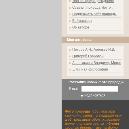
Тест по природоведению
Ссылки: природа, фото ...
Поддержать сайт природы
Вебмастеру
Об авторе
Мои интересы
Петров А.Н., Арепьев И.В.
Григорий Грабовой
Анастасия и Владимир Мегре
... личная философия
Рассылка новых фото природы
E-mail:
Подписаться
Фото природы
|
обои скачать
|
картинки цветы
|
ландшафтный
|
дуб
|
красивые обои
|
животные
фото
|
полевые цветы
|
яблоня
|
хвойные деревья
|
цветы фото
|