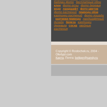
бабочки фото
|
бесплатные обои
|
клен
|
фото розы
|
фото деревья
|
кедр
|
ландшафт
|
фото цветов
|
фото растений
|
природа обои
|
картинки растений
|
фото лошади
|
картинки природа
|
ландшафтный
дизайн
|
береза
|
картинки
деревьев
|
сосна
|
хвойные
растения
Copyright © Rostochek.ru, 2004 -
Ofertypl.com
Карта
. Почта:
bettger@sandy.ru