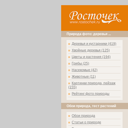
Природа фото: деревья ...
Деревья и кустарники (419)
Хвойные деревья (125)
Цветы и растения (194)
Грибы (25)
Насекомые (42)
Животные (11)
Картинки природа, пейзаж
(155)
Рейтинг фото природы
Обои природа, тест растений
Обои природа
Статьи о природе