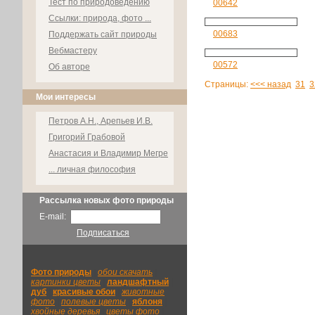
Тест по природоведению
00642
Ссылки: природа, фото ...
00683
Поддержать сайт природы
Вебмастеру
00572
Об авторе
Страницы:
<<< назад
31
3
Мои интересы
Петров А.Н., Арепьев И.В.
Григорий Грабовой
Анастасия и Владимир Мегре
... личная философия
Рассылка новых фото природы
E-mail:
Подписаться
Фото природы
|
обои скачать
|
картинки цветы
|
ландшафтный
|
дуб
|
красивые обои
|
животные
фото
|
полевые цветы
|
яблоня
|
хвойные деревья
|
цветы фото
|