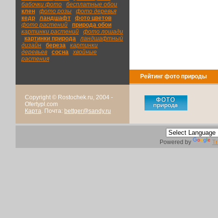
бабочки фото
|
бесплатные обои
|
клен
|
фото розы
|
фото деревья
|
кедр
|
ландшафт
|
фото цветов
|
фото растений
|
природа обои
|
картинки растений
|
фото лошади
|
картинки природа
|
ландшафтный
дизайн
|
береза
|
картинки
деревьев
|
сосна
|
хвойные
растения
Рейтинг фото природы
Copyright © Rostochek.ru, 2004 -
Ofertypl.com
Карта
. Почта:
bettger@sandy.ru
Powered by
Tr