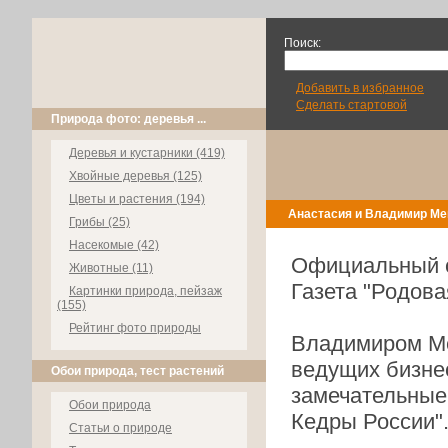
Поиск:
Добавить в избранное
Сделать стартовой
Природа фото: деревья ...
Деревья и кустарники (419)
Хвойные деревья (125)
Цветы и растения (194)
Анастасия и Владимир Ме
Грибы (25)
Насекомые (42)
Официальный 
Животные (11)
Газета "Родов
Картинки природа, пейзаж
(155)
Рейтинг фото природы
Владимиром Ме
ведущих бизне
Обои природа, тест растений
замечательные
Обои природа
Кедры России"
Статьи о природе