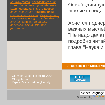
бабочки фото
|
бесплатные обои
|
Освободившуюс
клен
|
фото розы
|
фото деревья
|
кедр
|
ландшафт
|
фото цветов
|
любые созидат
фото растений
|
природа обои
|
картинки растений
|
фото лошади
|
картинки природа
|
ландшафтный
Хочется подчер
дизайн
|
береза
|
картинки
деревьев
|
сосна
|
хвойные
важных мыслей 
растения
"Не надо делат
подробно читай
глава "Наука и
Анастасия и Владимир Ме
Copyright © Rostochek.ru, 2004 -
Ofertypl.com
Карта
. Почта:
bettger@sandy.ru
Powered by
Tr