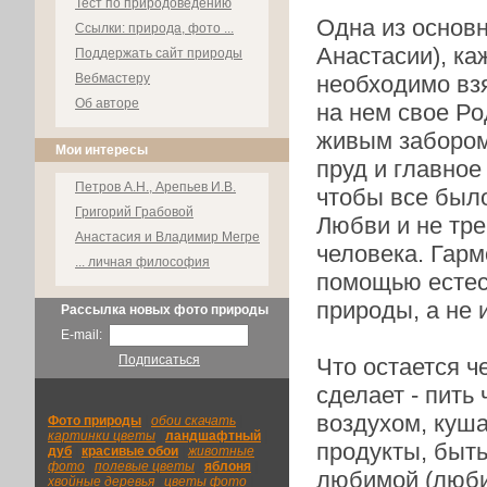
Тест по природоведению
Одна из основн
Ссылки: природа, фото ...
Анастасии), к
Поддержать сайт природы
Вебмастеру
необходимо взя
Об авторе
на нем свое Ро
живым забором
Мои интересы
пруд и главное
Петров А.Н., Арепьев И.В.
чтобы все было
Григорий Грабовой
Любви и не тр
Анастасия и Владимир Мегре
человека. Гарм
... личная философия
помощью естес
природы, а не 
Рассылка новых фото природы
E-mail:
Подписаться
Что остается че
сделает - пить
воздухом, куша
Фото природы
|
обои скачать
|
картинки цветы
|
ландшафтный
|
продукты, быть
дуб
|
красивые обои
|
животные
фото
|
полевые цветы
|
яблоня
|
любимой (люби
хвойные деревья
|
цветы фото
|