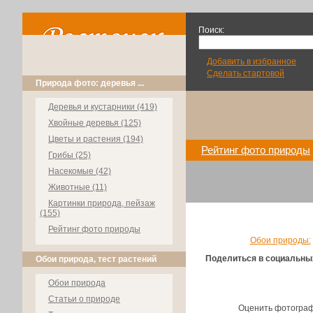
Поиск:
Добавить в избранное
Сделать стартовой
Природа фото: деревья ...
Деревья и кустарники (419)
Хвойные деревья (125)
Цветы и растения (194)
Рейтинг фото природы
Грибы (25)
Насекомые (42)
Животные (11)
Картинки природа, пейзаж
(155)
Рейтинг фото природы
Обои природы:
Поделиться в социальны
Обои природа, тест растений
Обои природа
Статьи о природе
Оценить фотогра