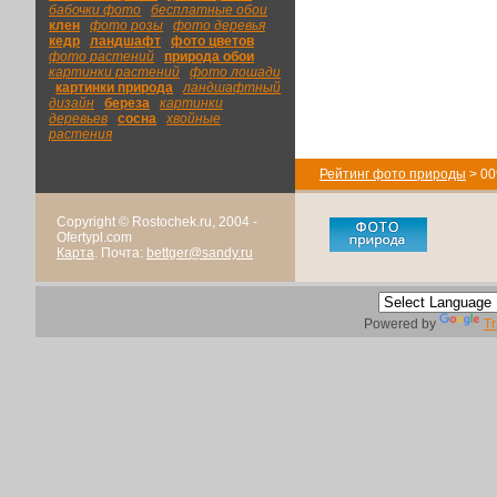
бабочки фото
|
бесплатные обои
|
клен
|
фото розы
|
фото деревья
|
кедр
|
ландшафт
|
фото цветов
|
фото растений
|
природа обои
|
картинки растений
|
фото лошади
|
картинки природа
|
ландшафтный
дизайн
|
береза
|
картинки
деревьев
|
сосна
|
хвойные
растения
Рейтинг фото природы
> 00
Copyright © Rostochek.ru, 2004 -
Ofertypl.com
Карта
. Почта:
bettger@sandy.ru
Powered by
Tr