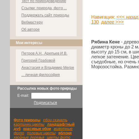
Тест по природоведению
Ссылки: природа, фото ...
Поддержать сайт природы
Навигация:
<<< назад
130
далее >>>
Вебмастеру
Об авторе
Рябина Кене
- дерево
Мои интересы
диаметр кроны до 2 м
высоту до 15 см, в ш
Петров А.Н., Арепьев И.В.
легкое затенение. Цв
Григорий Грабовой
съедобные, но очень 
Морозостойка. Размн
Анастасия и Владимир Мегре
... личная философия
Рассылка новых фото природы
E-mail:
Подписаться
Фото природы
|
обои скачать
|
картинки цветы
|
ландшафтный
|
дуб
|
красивые обои
|
животные
фото
|
полевые цветы
|
яблоня
|
хвойные деревья
|
цветы фото
|