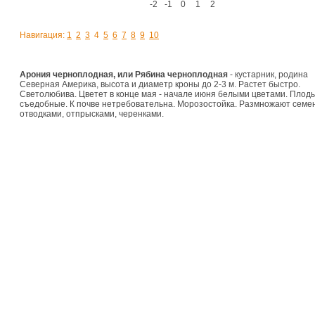
-2
-1
0
1
2
Навигация:
1
2
3
4
5
6
7
8
9
10
Арония черноплодная, или Рябина черноплодная
- кустарник, родина
Северная Америка, высота и диаметр кроны до 2-3 м. Растет быстро.
Светолюбива. Цветет в конце мая - начале июня белыми цветами. Плод
съедобные. К почве нетребовательна. Морозостойка. Размножают семе
отводками, отпрысками, черенками.