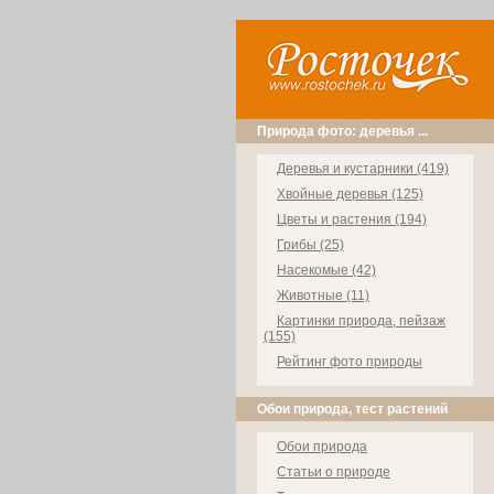
Природа фото: деревья ...
Деревья и кустарники (419)
Хвойные деревья (125)
Цветы и растения (194)
Грибы (25)
Насекомые (42)
Животные (11)
Картинки природа, пейзаж
(155)
Рейтинг фото природы
Обои природа, тест растений
Обои природа
Статьи о природе