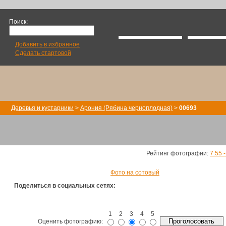
Поиск:
Добавить в избранное
Сделать стартовой
Деревья и кустарники
>
Арония (Рябина черноплодная)
>
00693
Рейтинг фотографии:
7.55 
Фото на сотовый
Поделиться в социальных сетях:
1
2
3
4
5
Оценить фотографию: