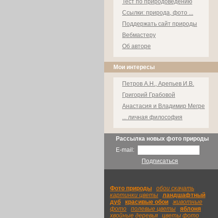
Тест по природоведению
Ссылки: природа, фото ...
Поддержать сайт природы
Вебмастеру
Об авторе
Мои интересы
Петров А.Н., Арепьев И.В.
Григорий Грабовой
Анастасия и Владимир Мегре
... личная философия
Рассылка новых фото природы
E-mail:
Подписаться
Фото природы
|
обои скачать
|
картинки цветы
|
ландшафтный
|
дуб
|
красивые обои
|
животные
фото
|
полевые цветы
|
яблоня
|
хвойные деревья
|
цветы фото
|