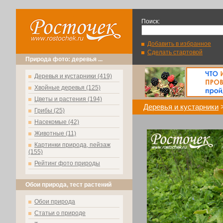
Поиск:
Добавить в избранное
Сделать стартовой
Природа фото: деревья ...
Деревья и кустарники (419)
Хвойные деревья (125)
Цветы и растения (194)
Деревья и кустарники
Грибы (25)
Насекомые (42)
Животные (11)
Картинки природа, пейзаж
(155)
Рейтинг фото природы
Обои природа, тест растений
Обои природа
Статьи о природе