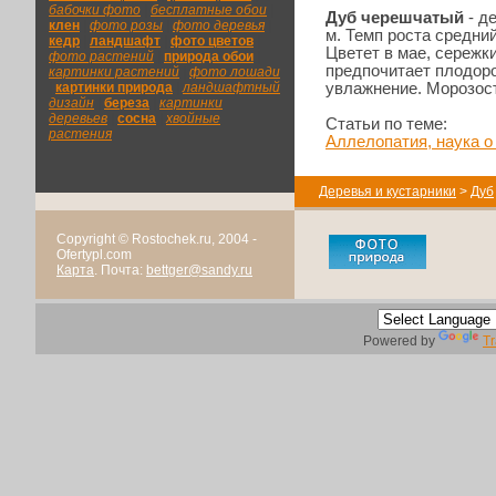
бабочки фото
|
бесплатные обои
|
Дуб черешчатый
- д
клен
|
фото розы
|
фото деревья
|
м. Темп роста средний
кедр
|
ландшафт
|
фото цветов
|
Цветет в мае, сережк
фото растений
|
природа обои
|
предпочитает плодор
картинки растений
|
фото лошади
|
картинки природа
|
ландшафтный
увлажнение. Морозос
дизайн
|
береза
|
картинки
деревьев
|
сосна
|
хвойные
Статьи по теме:
растения
Аллелопатия, наука о
Деревья и кустарники
>
Дуб
Copyright © Rostochek.ru, 2004 -
Ofertypl.com
Карта
. Почта:
bettger@sandy.ru
Powered by
Tr