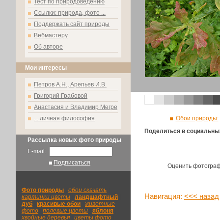
Тест по природоведению
Ссылки: природа, фото ...
Поддержать сайт природы
Вебмастеру
Об авторе
Мои интересы
Петров А.Н., Арепьев И.В.
Григорий Грабовой
Анастасия и Владимир Мегре
... личная философия
Обои природы:
Поделиться в социальны
Рассылка новых фото природы
E-mail:
Подписаться
Оценить фотогра
Фото природы
|
обои скачать
|
Навигация:
<<< назад
картинки цветы
|
ландшафтный
|
дуб
|
красивые обои
|
животные
фото
|
полевые цветы
|
яблоня
|
хвойные деревья
|
цветы фото
|