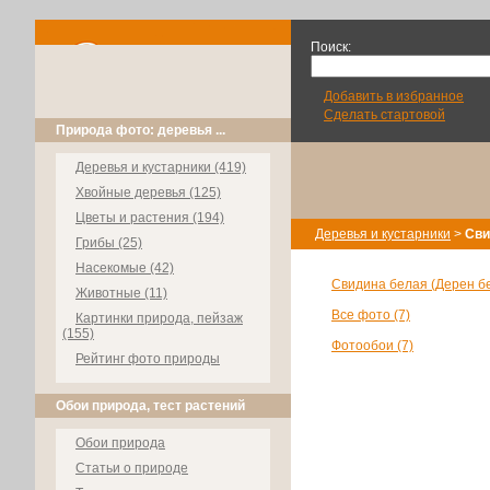
Поиск:
Добавить в избранное
Сделать стартовой
Природа фото: деревья ...
Деревья и кустарники (419)
Хвойные деревья (125)
Цветы и растения (194)
Деревья и кустарники
>
Сви
Грибы (25)
Насекомые (42)
Свидина белая (Дерен бе
Животные (11)
Все фото (7)
Картинки природа, пейзаж
(155)
Фотообои (7)
Рейтинг фото природы
Обои природа, тест растений
Обои природа
Статьи о природе