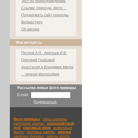
Тест по природоведению
Ссылки: природа, фото ...
Поддержать сайт природы
Вебмастеру
Об авторе
Мои интересы
Петров А.Н., Арепьев И.В.
Григорий Грабовой
Анастасия и Владимир Мегре
... личная философия
Рассылка новых фото природы
E-mail:
Подписаться
Фото природы
|
обои скачать
|
картинки цветы
|
ландшафтный
|
дуб
|
красивые обои
|
животные
фото
|
полевые цветы
|
яблоня
|
хвойные деревья
|
цветы фото
|