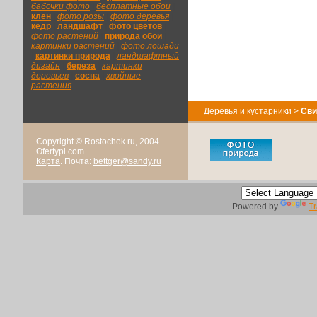
бабочки фото
|
бесплатные обои
|
клен
|
фото розы
|
фото деревья
|
кедр
|
ландшафт
|
фото цветов
|
фото растений
|
природа обои
|
картинки растений
|
фото лошади
|
картинки природа
|
ландшафтный
дизайн
|
береза
|
картинки
деревьев
|
сосна
|
хвойные
растения
Деревья и кустарники
>
Сви
Copyright © Rostochek.ru, 2004 -
Ofertypl.com
Карта
. Почта:
bettger@sandy.ru
Powered by
Tr