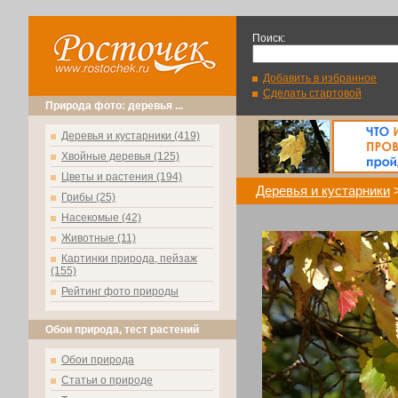
Поиск:
Добавить в избранное
Сделать стартовой
Природа фото: деревья ...
Деревья и кустарники (419)
Хвойные деревья (125)
Цветы и растения (194)
Деревья и кустарники
Грибы (25)
Насекомые (42)
Животные (11)
Картинки природа, пейзаж
(155)
Рейтинг фото природы
Обои природа, тест растений
Обои природа
Статьи о природе