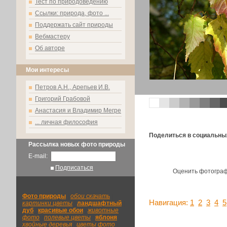
Тест по природоведению
Ссылки: природа, фото ...
Поддержать сайт природы
Вебмастеру
Об авторе
Мои интересы
Петров А.Н., Арепьев И.В.
Григорий Грабовой
Анастасия и Владимир Мегре
... личная философия
Поделиться в социальны
Рассылка новых фото природы
E-mail:
Подписаться
Оценить фотогра
Фото природы
|
обои скачать
|
Навигация:
1
2
3
4
5
картинки цветы
|
ландшафтный
|
дуб
|
красивые обои
|
животные
фото
|
полевые цветы
|
яблоня
|
хвойные деревья
|
цветы фото
|