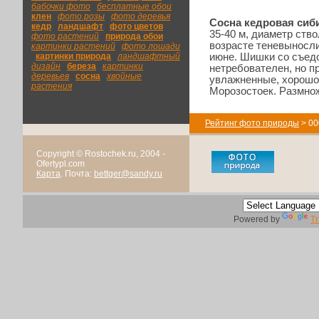
бабочки фото
|
бесплатные обои
|
клен
|
фото розы
|
фото деревья
|
Сосна кедровая сиб
кедр
|
ландшафт
|
фото цветов
|
35-40 м, диаметр ство
фото растений
|
природа обои
|
возрасте теневыносли
картинки растений
|
фото лошади
|
картинки природа
|
ландшафтный
июне. Шишки со съед
дизайн
|
береза
|
картинки
нетребователен, но п
деревьев
|
сосна
|
хвойные
увлажненные, хорошо
растения
Морозостоек. Размно
Рейтинг фото природы
> 00
Copyright © Rostochek.ru, 2004 -
Ofertypl.com
Карта
. Почта:
bettger@sandy.ru
Powered by
Tr