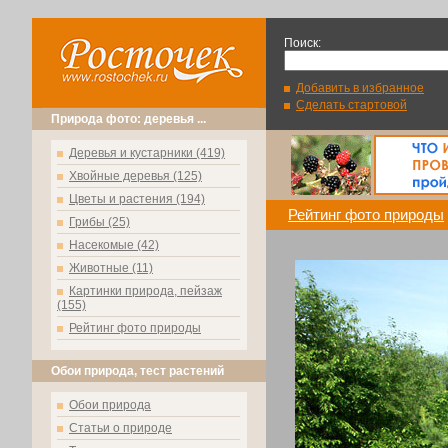
Поиск:
Добавить в избранное
Сделать стартовой
Природа фото: деревья ...
Деревья и кустарники (419)
Хвойные деревья (125)
Цветы и растения (194)
Рейтинг фото природы
Грибы (25)
Насекомые (42)
Животные (11)
Картинки природа, пейзаж
(155)
Рейтинг фото природы
Обои природа, тест растений
Обои природа
Статьи о природе