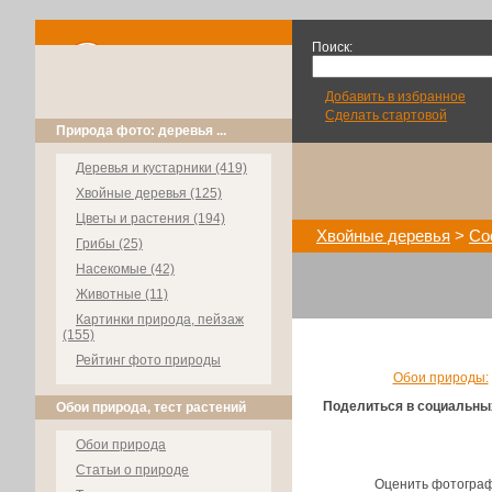
Поиск:
Добавить в избранное
Сделать стартовой
Природа фото: деревья ...
Деревья и кустарники (419)
Хвойные деревья (125)
Цветы и растения (194)
Хвойные деревья
>
Со
Грибы (25)
Насекомые (42)
Животные (11)
Картинки природа, пейзаж
(155)
Рейтинг фото природы
Обои природы:
Поделиться в социальны
Обои природа, тест растений
Обои природа
Статьи о природе
Оценить фотогра