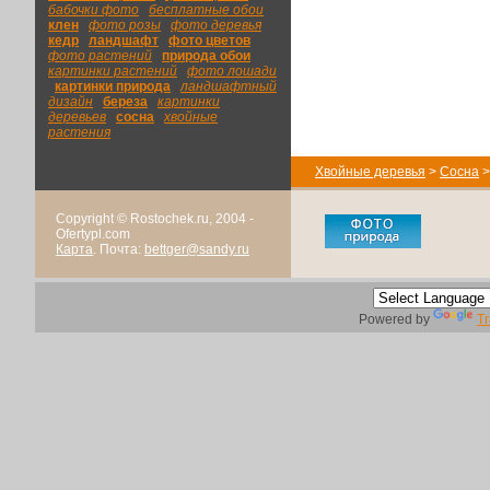
бабочки фото
|
бесплатные обои
|
клен
|
фото розы
|
фото деревья
|
кедр
|
ландшафт
|
фото цветов
|
фото растений
|
природа обои
|
картинки растений
|
фото лошади
|
картинки природа
|
ландшафтный
дизайн
|
береза
|
картинки
деревьев
|
сосна
|
хвойные
растения
Хвойные деревья
>
Сосна
Copyright © Rostochek.ru, 2004 -
Ofertypl.com
Карта
. Почта:
bettger@sandy.ru
Powered by
Tr