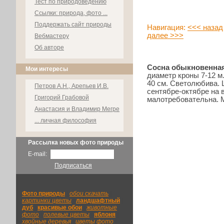
Тест по природоведению
Ссылки: природа, фото ...
Поддержать сайт природы
Навигация:
<<< назад
далее >>>
Вебмастеру
Об авторе
Сосна обыкновенна
Мои интересы
диаметр кроны 7-12 м
40 см. Светолюбива. 
Петров А.Н., Арепьев И.В.
сентябре-октябре на 
Григорий Грабовой
малотребовательна. 
Анастасия и Владимир Мегре
... личная философия
Рассылка новых фото природы
E-mail:
Подписаться
Фото природы
|
обои скачать
|
картинки цветы
|
ландшафтный
|
дуб
|
красивые обои
|
животные
фото
|
полевые цветы
|
яблоня
|
хвойные деревья
|
цветы фото
|