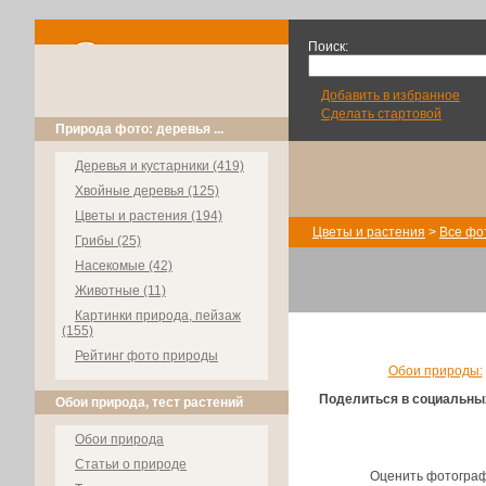
Поиск:
Добавить в избранное
Сделать стартовой
Природа фото: деревья ...
Деревья и кустарники (419)
Хвойные деревья (125)
Цветы и растения (194)
Цветы и растения
>
Все фо
Грибы (25)
Насекомые (42)
Животные (11)
Картинки природа, пейзаж
(155)
Рейтинг фото природы
Обои природы:
Поделиться в социальны
Обои природа, тест растений
Обои природа
Статьи о природе
Оценить фотогра