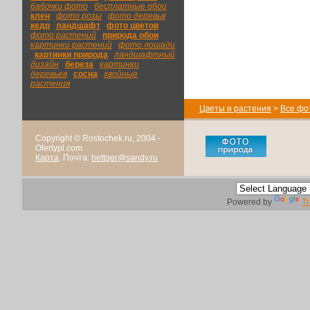
бабочки фото
|
бесплатные обои
|
клен
|
фото розы
|
фото деревья
|
кедр
|
ландшафт
|
фото цветов
|
фото растений
|
природа обои
|
картинки растений
|
фото лошади
|
картинки природа
|
ландшафтный
дизайн
|
береза
|
картинки
деревьев
|
сосна
|
хвойные
растения
Цветы и растения
>
Все фо
Copyright © Rostochek.ru, 2004 -
Ofertypl.com
Карта
. Почта:
bettger@sandy.ru
Powered by
Tr