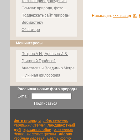
Тест по природоведению
Ссылки: природа, фото ...
Поддержать сайт природы
Навигация:
<<< назад
61
Вебмастеру
Об авторе
Мои интересы
Петров А.Н., Арепьев И.В.
Григорий Грабовой
Анастасия и Владимир Мегре
... личная философия
Рассылка новых фото природы
E-mail:
Подписаться
Фото природы
|
обои скачать
|
картинки цветы
|
ландшафтный
|
дуб
|
красивые обои
|
животные
фото
|
полевые цветы
|
яблоня
|
хвойные деревья
|
цветы фото
|