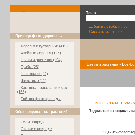
Поиск:
Добавить в избранное
Сделать стартовой
Природа фото: деревья ...
Деревья и кустарники (419)
Хвойные деревья (125)
Цветы и растения (194)
Цветы и растения
>
Все фо
Грибы (25)
Насекомые (42)
Животные (11)
Картинки природа, пейзаж
(155)
Рейтинг фото природы
Обои природы:
1024х76
Поделиться в социальны
Обои природа, тест растений
Обои природа
Статьи о природе
Оценить фотогра