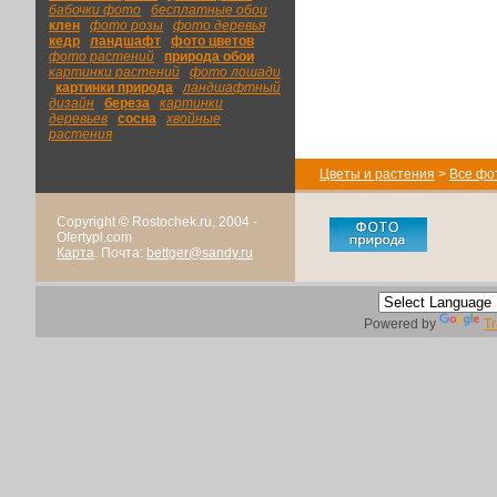
бабочки фото
|
бесплатные обои
|
клен
|
фото розы
|
фото деревья
|
кедр
|
ландшафт
|
фото цветов
|
фото растений
|
природа обои
|
картинки растений
|
фото лошади
|
картинки природа
|
ландшафтный
дизайн
|
береза
|
картинки
деревьев
|
сосна
|
хвойные
растения
Цветы и растения
>
Все фо
Copyright © Rostochek.ru, 2004 -
Ofertypl.com
Карта
. Почта:
bettger@sandy.ru
Powered by
Tr